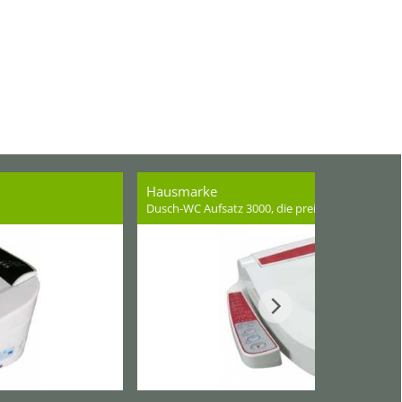
Hausmarke
Dusch-WC Aufsatz 3000, die preisliche Alternativ