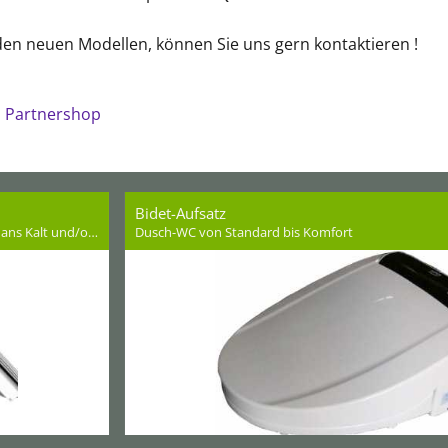
 den neuen Modellen, können Sie uns gern kontaktieren !
e
Partnershop
Bidet-Aufsatz
Bidet Aufsatz als Einstiegsmodelle ohne Strom, Anschluss ans Kalt und/oder Warmwasser.
Dusch-WC von Standard bis Komfort