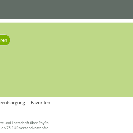
ären
ieentsorgung
Favoriten
e und Lastschrift über PayPal
U ab 75 EUR versandkostenfrei