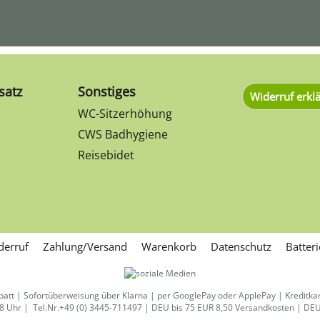
satz
Sonstiges
Widerruf erkl
WC-Sitzerhöhung
CWS Badhygiene
Reisebidet
derruf
Zahlung/Versand
Warenkorb
Datenschutz
Batter
batt | Sofortüberweisung über Klarna | per GooglePay oder ApplePay | Kreditkart
18 Uhr | Tel.Nr.+49 (0) 3445-711497 | DEU bis 75 EUR 8,50 Versandkosten | DE