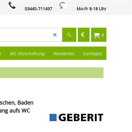
03445-711497
Mo-Fr 8-18 Uhr
€
0
z
WC-Sitzerhöhung
Reisebidet
Sonstiges
Duschen, Baden
Gang aufs WC